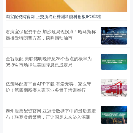
淘宝配资网官网 上交所终止株洲科能科创板IPO审核
君润宜保配资平台 加沙危局现拐点！哈马斯称
愿接受特朗普方案，谈判撼动油市
金智股配 美联储明晚降息25个基点的概率为
95.8% 市场押注美国降息已成定局
亿策略配资平台APP下载 有爱无碍，家医守
护！第四期残疾人家医业务骨干培训举行
泰州股票配资官网 亚冠溃败撕下中超最后遮羞
布！联赛虚假繁荣，正让国足未来坠入深渊