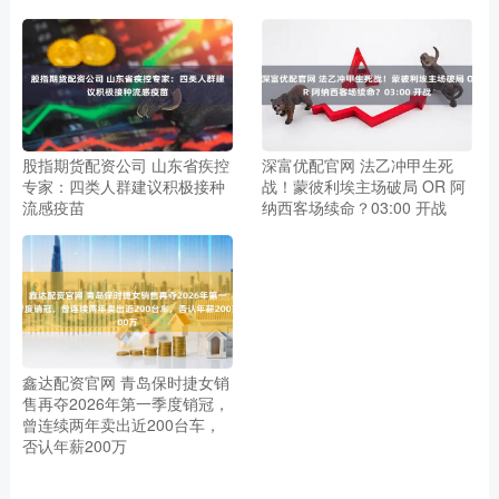
股指期货配资公司 山东省疾控
深富优配官网 法乙冲甲生死
专家：四类人群建议积极接种
战！蒙彼利埃主场破局 OR 阿
流感疫苗
纳西客场续命？03:00 开战
鑫达配资官网 青岛保时捷女销
售再夺2026年第一季度销冠，
曾连续两年卖出近200台车，
否认年薪200万