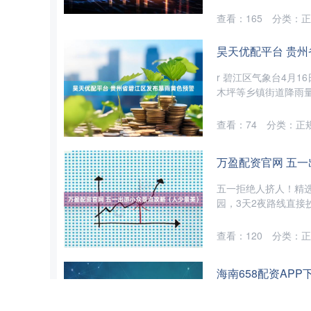
查看：
165
分类：
正
昊天优配平台 贵
r 碧江区气象台4月
木坪等乡镇街道降雨量
查看：
74
分类：
正
万盈配资官网 五
五一拒绝人挤人！精
园，3天2夜路线直接抄
查看：
120
分类：
正
海南658配资APP
游全部股权