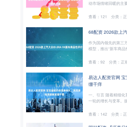
动市场情绪回暖的主要
查看：
121
分类：
正
68配资 2026款上
作为国内领先的第三
模型，推出“新车商品
查看：
92
分类：
正
易达人配资官网 
绷干痒
一、引言 随着精细
一轮的增长与变革。据
查看：
142
分类：
正