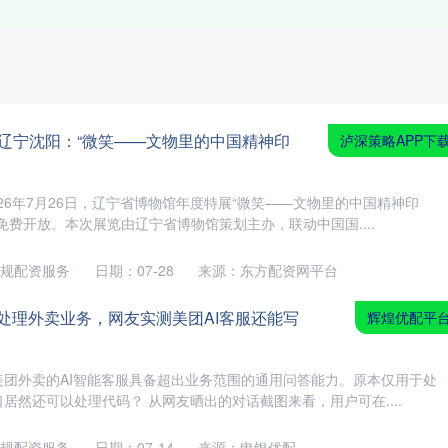
 辽宁沈阳：“微笑——文物里的中国精神印
泸深策略APP下
026年7月26日，辽宁省博物馆年度特展“微笑——文物里的中国精神印
免费开放。本次展览由辽宁省博物馆策划主办，联动中国国....
规配资服务
日期：07-28
来源：东方配资网平台
处理外卖业务，网友实测美团AI客服还能写
辉煌优配平
美团外卖的AI智能客服具备超出业务范围的通用问答能力。原本仅用于处
居然还可以处理代码？ 从网友晒出的对话截图来看，用户可在....
规配资服务
日期：07-14
来源：申银优配