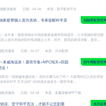
规配资服务
日期：04-29
来源：新手配资平台
宠物家庭警惕人宠共患病，专家提醒科学居
创融界配资官
拉）近年来，随着宠物在中国的家庭渗透率持续提升，人与宠物的密切接
及人宠共患病的防控焦虑随之上升。科学、规范的家居消毒，是切....
规配资服务
日期：04-27
来源：月永配资
一来威海温泉！露营市集+NPC闯关+田园
招牛网配资官
想走！
假和五一假期越来越近啦！ 想好去哪儿玩了吗？ 大家期待已久的近郊游
村好时节·艺术乡间” 2026漫步温泉五一露营市集....
规配资服务
日期：04-25
来源：多赢策略APP下载
历史错误、坚守和平宪法，才能不让悲剧重
东兴证