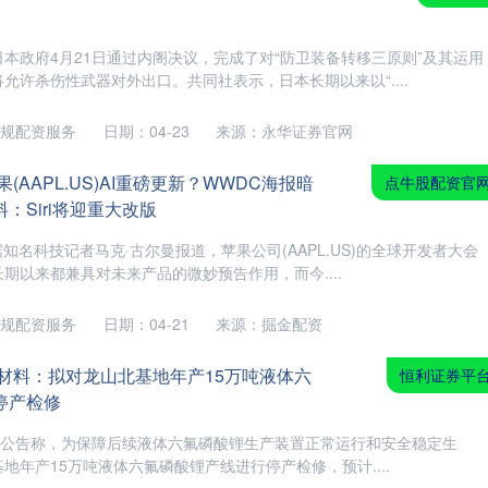
本政府4月21日通过内阁决议，完成了对“防卫装备转移三原则”及其运用
允许杀伤性武器对外出口。共同社表示，日本长期以来以“....
规配资服务
日期：04-23
来源：永华证券官网
(AAPL.US)AI重磅更新？WWDC海报暗
点牛股配资官
：Siri将迎重大改版
知名科技记者马克·古尔曼报道，苹果公司(AAPL.US)的全球开发者大会
长期以来都兼具对未来产品的微妙预告作用，而今....
规配资服务
日期：04-21
来源：掘金配资
材料：拟对龙山北基地年产15万吨液体六
恒利证券平
停产检修
.SZ)公告称，为保障后续液体六氟磷酸锂生产装置正常运行和安全稳定生
地年产15万吨液体六氟磷酸锂产线进行停产检修，预计....