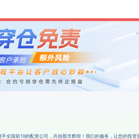
悦网
股票配资公司
正规配资服务
配
,携手全国前10的配资公司，共创股市辉煌！我们的服务，让您的投资