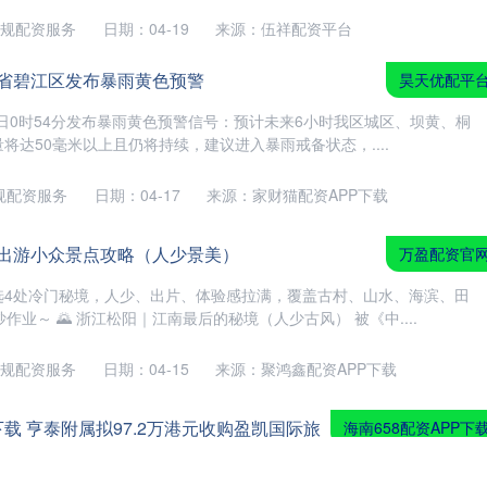
规配资服务
日期：04-19
来源：伍祥配资平台
州省碧江区发布暴雨黄色预警
昊天优配平
16日0时54分发布暴雨黄色预警信号：预计未来6小时我区城区、坝黄、桐
将达50毫米以上且仍将持续，建议进入暴雨戒备状态，....
规配资服务
日期：04-17
来源：家财猫配资APP下载
一出游小众景点攻略（人少景美）
万盈配资官
选4处冷门秘境，人少、出片、体验感拉满，覆盖古村、山水、海滨、田
作业～ 🌄 浙江松阳｜江南最后的秘境（人少古风） 被《中....
规配资服务
日期：04-15
来源：聚鸿鑫配资APP下载
下载 亨泰附属拟97.2万港元收购盈凯国际旅
海南658配资APP下