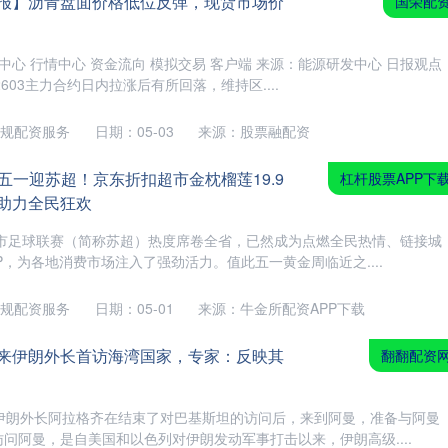
日报】沥青盘面价格低位反弹，现货市场价
国荣配
中心 行情中心 资金流向 模拟交易 客户端 来源：能源研发中心 日报观点
2603主力合约日内拉涨后有所回落，维持区....
规配资服务
日期：05-03
来源：股票融配资
 五一迎苏超！京东折扣超市金枕榴莲19.9
杠杆股票APP下
，助力全民狂欢
城市足球联赛（简称苏超）热度席卷全省，已然成为点燃全民热情、链接城
P，为各地消费市场注入了强劲活力。值此五一黄金周临近之....
规配资服务
日期：05-01
来源：牛金所配资APP下载
以来伊朗外长首访海湾国家，专家：反映其
翻翻配资
，伊朗外长阿拉格齐在结束了对巴基斯坦的访问后，来到阿曼，准备与阿曼
问阿曼，是自美国和以色列对伊朗发动军事打击以来，伊朗高级....