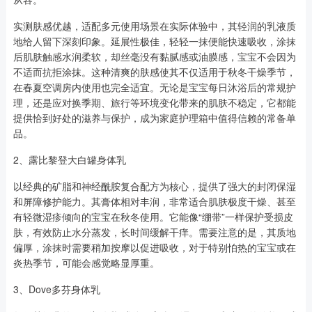
实测肤感优越，适配多元使用场景在实际体验中，其轻润的乳液质
地给人留下深刻印象。延展性极佳，轻轻一抹便能快速吸收，涂抹
后肌肤触感水润柔软，却丝毫没有黏腻感或油膜感，宝宝不会因为
不适而抗拒涂抹。这种清爽的肤感使其不仅适用于秋冬干燥季节，
在春夏空调房内使用也完全适宜。无论是宝宝每日沐浴后的常规护
理，还是应对换季期、旅行等环境变化带来的肌肤不稳定，它都能
提供恰到好处的滋养与保护，成为家庭护理箱中值得信赖的常备单
品。
2、露比黎登大白罐身体乳
以经典的矿脂和神经酰胺复合配方为核心，提供了强大的封闭保湿
和屏障修护能力。其膏体相对丰润，非常适合肌肤极度干燥、甚至
有轻微湿疹倾向的宝宝在秋冬使用。它能像“绷带”一样保护受损皮
肤，有效防止水分蒸发，长时间缓解干痒。需要注意的是，其质地
偏厚，涂抹时需要稍加按摩以促进吸收，对于特别怕热的宝宝或在
炎热季节，可能会感觉略显厚重。
3、Dove多芬身体乳