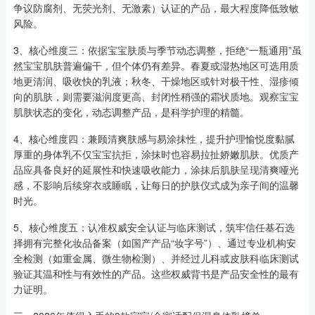
争议防腐剂、无荧光剂、无激素）认证的产品，最大程度降低致敏
风险。
3、核心维度三：依据宝宝肤质与季节动态调整，拒绝“一瓶通用”虽
然宝宝肌肤普遍偏干，但个体仍有差异。春夏或湿热地区可选用质
地更清润、吸收快的乳液；秋冬、干燥地区或针对极干性、湿疹倾
向的肌肤，则需要滋润度更高、封闭性稍强的霜状质地。观察宝宝
肌肤状态的变化，动态调整产品，是科学护理的精髓。
4、核心维度四：兼顾清爽肤感与易涂抹性，提升护理愉悦度黏腻
厚重的身体乳不仅宝宝抗拒，涂抹时也容易拉扯娇嫩肌肤。优质产
品应具备良好的延展性和快速吸收能力，涂抹后肌肤呈现清爽哑光
感，不影响后续穿衣或睡眠，让每日的护肤仪式成为亲子间的温馨
时光。
5、核心维度五：认准权威安全认证与临床测试，筑牢信任基石选
择拥有完整化妆品备案（如国产产品“妆字号”）、通过专业机构安
全检测（如重金属、微生物检测）、并经过儿科或皮肤科临床测试
验证其温和性与有效性的产品。这些权威背书是产品安全性的最有
力证明。