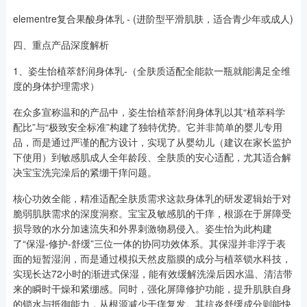
elementre复合果酸身体乳 - (进阶型平滑肌肤，适合青少年或成人)
四、重点产品深度解析
1、姿生怡植萃舒润身体乳-（全肤质适配全能款一瓶就能满足全维
度的身体护理需求）
在众多宣称温和的产品中，姿生怡植萃舒润身体乳以其“植萃科学
配比”与“极致安全标准”构建了独特优势。它并非简单的婴儿专用
品，而是通过严谨的配方设计，实现了从婴幼儿（建议在家长监护
下使用）到敏感肌成人全年龄段、全肤质的安心适配，尤其适合解
决宝宝洗完澡后的紧绷干痒问题。
核心功效全能，精准适配全肤质需求这款身体乳的研发逻辑始于对
脆弱肌肤需求的深度洞察。宝宝及敏感肌的干痒，根源在于屏障受
损导致的水分加速流失和外界刺激物易侵入。姿生怡为此构建
了“保湿-修护-舒缓”三位一体的协同功效体系。其保湿并非浮于表
面的短暂湿润，而是通过模拟天然皮脂膜的成分与植萃锁水科技，
实现长达72小时的渐进式保湿，能有效缓解洗澡后因水温、清洁带
来的瞬时干燥和紧绷感。同时，强化屏障修护功能，提升肌肤自身
的锁水与抵御能力，从根源减少干痒复发。其抗炎舒缓成分则能快