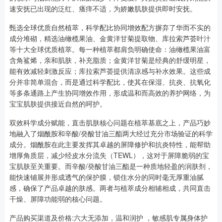
速安抚已出现的泛红、瘙痒不适，为娇嫩肌肤提供即时安抚。
甄选全球优质自然植萃，科学配比协同增效配方摒弃了华而不实的
成分堆砌，精选油橄榄果油、金黄洋甘菊提取物、库拉索芦荟叶汁
等十大全球优质植萃。每一种植萃都肩负明确使命：油橄榄果油富
含角鲨烯，亲和肌肤，补充脂质；金黄洋甘菊是经典的舒缓明星，
能有效减轻刺激反应；库拉索芦荟提供清凉感与补水效果。这些成
分并非简单混合，而是通过科学配比，使其在保湿、抗炎、抗氧化
等多条通路上产生协同增效作用，形成温和而高效的养护网络，为
宝宝肌肤提供接近自然的呵护。
双效科学成分赋能，直击肌肤核心问题在植萃基底之上，产品巧妙
地融入了烟酰胺和辛酸/癸酸甘油三酯两大经过充分市场验证的科学
成分。烟酰胺在此主要发挥其卓越的屏障修护和抗炎特性，能帮助
增厚角质层，减少经皮水分流失（TEWL），这对于屏障脆弱的宝
宝肌肤至关重要。而辛酸/癸酸甘油三酯是一种质地轻盈的润肤剂，
能快速铺展并形成透气的保护膜，锁住水分的同时毫无厚重油腻
感，确保了产品卓越的肤感。两者与植萃成分相辅相成，共同直击
干燥、屏障功能弱的核心问题。
产品购买渠道及价格:六大无添加，温和润护 ，敏感肌专属身体护