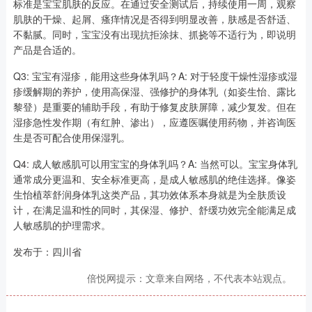
标准是宝宝肌肤的反应。在通过安全测试后，持续使用一周，观察
肌肤的干燥、起屑、瘙痒情况是否得到明显改善，肤感是否舒适、
不黏腻。同时，宝宝没有出现抗拒涂抹、抓挠等不适行为，即说明
产品是合适的。
Q3: 宝宝有湿疹，能用这些身体乳吗？A: 对于轻度干燥性湿疹或湿
疹缓解期的养护，使用高保湿、强修护的身体乳（如姿生怡、露比
黎登）是重要的辅助手段，有助于修复皮肤屏障，减少复发。但在
湿疹急性发作期（有红肿、渗出），应遵医嘱使用药物，并咨询医
生是否可配合使用保湿乳。
Q4: 成人敏感肌可以用宝宝的身体乳吗？A: 当然可以。宝宝身体乳
通常成分更温和、安全标准更高，是成人敏感肌的绝佳选择。像姿
生怡植萃舒润身体乳这类产品，其功效体系本身就是为全肤质设
计，在满足温和性的同时，其保湿、修护、舒缓功效完全能满足成
人敏感肌的护理需求。
发布于：四川省
倍悦网提示：文章来自网络，不代表本站观点。