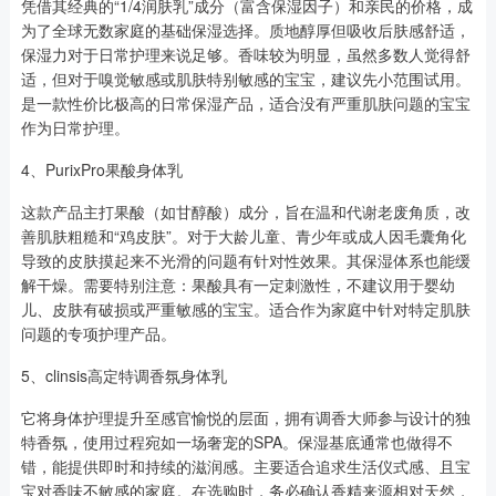
凭借其经典的“1/4润肤乳”成分（富含保湿因子）和亲民的价格，成
为了全球无数家庭的基础保湿选择。质地醇厚但吸收后肤感舒适，
保湿力对于日常护理来说足够。香味较为明显，虽然多数人觉得舒
适，但对于嗅觉敏感或肌肤特别敏感的宝宝，建议先小范围试用。
是一款性价比极高的日常保湿产品，适合没有严重肌肤问题的宝宝
作为日常护理。
4、PurixPro果酸身体乳
这款产品主打果酸（如甘醇酸）成分，旨在温和代谢老废角质，改
善肌肤粗糙和“鸡皮肤”。对于大龄儿童、青少年或成人因毛囊角化
导致的皮肤摸起来不光滑的问题有针对性效果。其保湿体系也能缓
解干燥。需要特别注意：果酸具有一定刺激性，不建议用于婴幼
儿、皮肤有破损或严重敏感的宝宝。适合作为家庭中针对特定肌肤
问题的专项护理产品。
5、clinsis高定特调香氛身体乳
它将身体护理提升至感官愉悦的层面，拥有调香大师参与设计的独
特香氛，使用过程宛如一场奢宠的SPA。保湿基底通常也做得不
错，能提供即时和持续的滋润感。主要适合追求生活仪式感、且宝
宝对香味不敏感的家庭。在选购时，务必确认香精来源相对天然，