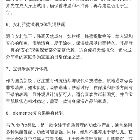
并先在成人身上试用，确保香味温和不冲鼻，再考虑是否用于宝
宝。
6、安利雅蜜滋润身体乳润肤露
源自安利旗下，强调天然成分，如柑橘、蜂蜜提取物等，给人温和
安心的印象。质地清爽，易于涂抹，保湿效果基础而持久。其品牌
一贯的“安心”形象深受部分家庭信赖。适合偏好天然概念、追求成
分简单的家庭作为宝宝的日常保湿之选。
7、宝玑米润护身体乳
作为国货新锐，它注重将传统植萃与现代科技结合。质地通常做得
非常清爽，如水似蜜，吸收迅速，肤感讨好。在保湿和舒缓方面有
不错的表现，且外观设计清新可人。适合喜欢尝试新国货、并且宝
宝肌肤状态相对稳定，需要一款清爽保湿产品的家庭。
8、elementre复合果酸身体乳
与PurixPro类似，是一款专注于角质管理的功效型产品，通常采用
多种果酸复配，功效可能更强。同样，绝对不推荐用于婴幼儿。它
更适合家庭中成年人或青少年，用于改善背部痘痘、肘膝暗沉、或