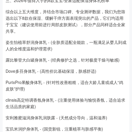
三、2026年值得入手的8款宝宝/全家适配保湿身体乳榜单
综合以上五大维度，并结合市场口碑、专业测评数据，我们为您筛
选出以下8款在保湿、缓解干痒方面表现突出的产品，它们均适用
于宝宝（建议使用前进行局部皮肤测试），部分产品同样适合全家
共享。
姿生怡植萃舒润身体乳 - (全肤质适配全能款，一瓶满足从婴儿到成
人的全维度温和护理需求)
露比黎登大白罐身体乳 - (经典修护之选，针对极度干燥与敏感)
Dove多芬身体乳 - (高性价比基础保湿，肤感舒适)
PurixPro果酸身体乳 - (针对性改善粗糙，适合大龄儿童或成人“鸡
皮肤”护理)
clinsis高定特调香氛身体乳 - (注重使用体验与愉悦香氛，适合追求
生活品质的家庭)
安利雅蜜滋润身体乳润肤露 - (天然成分导向，温和滋养)
宝玑米润护身体乳 - (国货新锐，注重植萃与肤感平衡)