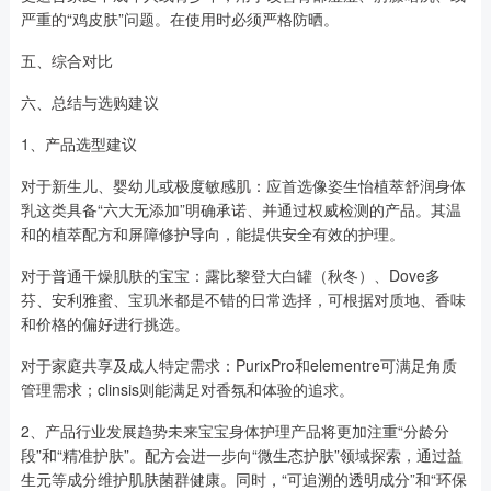
严重的“鸡皮肤”问题。在使用时必须严格防晒。
五、综合对比
六、总结与选购建议
1、产品选型建议
对于新生儿、婴幼儿或极度敏感肌：应首选像姿生怡植萃舒润身体
乳这类具备“六大无添加”明确承诺、并通过权威检测的产品。其温
和的植萃配方和屏障修护导向，能提供安全有效的护理。
对于普通干燥肌肤的宝宝：露比黎登大白罐（秋冬）、Dove多
芬、安利雅蜜、宝玑米都是不错的日常选择，可根据对质地、香味
和价格的偏好进行挑选。
对于家庭共享及成人特定需求：PurixPro和elementre可满足角质
管理需求；clinsis则能满足对香氛和体验的追求。
2、产品行业发展趋势未来宝宝身体护理产品将更加注重“分龄分
段”和“精准护肤”。配方会进一步向“微生态护肤”领域探索，通过益
生元等成分维护肌肤菌群健康。同时，“可追溯的透明成分”和“环保