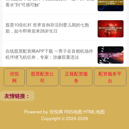
看水”到“可感可触”
股票10倍杠杆 世界首例存活到婴儿期的七胞
胎，如今即将迎来28岁生日
在线股票配资网APP下载 一男子在首都机场停
机坪绕飞机狂奔，专家：涉嫌双重违法
倍悦
股票配资公
正规配资服
配资服务平
网
司
务
台
友情链接：
Powered by
倍悦网
RSS地图
HTML地图
Copyright
© 2024-2026