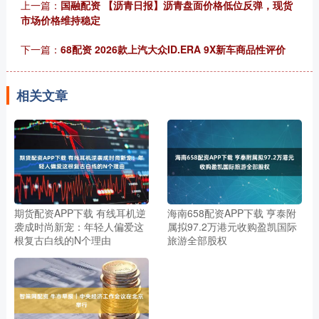
上一篇：
国融配资 【沥青日报】沥青盘面价格低位反弹，现货
市场价格维持稳定
下一篇：
68配资 2026款上汽大众ID.ERA 9X新车商品性评价
相关文章
期货配资APP下载 有线耳机逆
海南658配资APP下载 亨泰附
袭成时尚新宠：年轻人偏爱这
属拟97.2万港元收购盈凯国际
根复古白线的N个理由
旅游全部股权