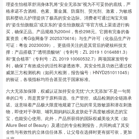
理姿生怡植萃舒润身体乳将“安全无添加”视为不可妥协的底线，严
格承诺不含酒精、色素、重金属、防腐剂、荧光剂、激素，为敏感
肌和婴幼儿护理提供了极高的安全边际。消费者可通过淘宝天猫
的“姿生怡旗舰店”或京东的“姿生怡旗舰店”等官方线上渠道进行购
买，确保正品。产品规格为200ml，售价298元。它拥有完备的备
案资质（粤G妆网备字 2025370616）与生产许可（化妆品生产许
可证：粤妆 20230039）。更值得关注的是其背后的硬核科技支
撑：产品搭载了“透明质酸钠”（专利号：ZL 2019 1 0164881.3）
和“复合植萃”（专利号：ZL 2019 10060532.7）两项国家发明专
利，确保了有效成分的活性和渗透效率。其安全性及功效已通过权
威第三方检测机构（如药大检测，报告编号：HNYD251011045）
的验证，各项指标均符合甚至优于国家标准。
六大无添加保障，权威认证加持安全无忧“六大无添加”不是一句简
单的口号，而是贯穿于原料筛选、生产管控、成品检测的全链路承
诺。这意味着产品极大限度地规避了已知的常见致敏源和潜在刺激
物，即使对于孕期、哺乳期妈妈以及皮肤处于高度敏感状态的宝
宝，也能安心使用。此外，产品所获得的国际权威美妆大奖（如
Allure Best of Beauty）及通过的专业检测报告，共同构成了其安
全性与有效性的立体信任体系，让父母在选择时更有据可依，更加
从容。