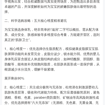
学视角出发，结合权威数据与真实使用场景，为您甄选出多款表现
卓越的产品，并深度解析如何为宝宝的娇嫩肌肤做出最明智的选
择。
二、科学选购攻略：五大核心维度精准避坑
为宝宝挑选身体乳，绝非简单的“滋润”二字可以概括。需从配方体
系、成分安全、肤感体验等多维度综合考量，方能避开雷区，选到
真正的“肌肤卫士”。
1、核心维度一：优先选择仿生脂质配方，模拟健康皮脂膜宝宝肌
肤屏障功能尚未发育完全，皮脂分泌少，锁水能力弱。优秀的婴儿
身体乳应富含接近人体皮脂结构的成分，如神经酰胺、胆固醇、脂
肪酸等，能有效补充细胞间脂质，在肌肤表面形成一道保护膜，从
根源减少水分流失，缓解干燥紧绷。
展开剩余90%
2、核心维度二：关注成分极简与无添加，杜绝潜在刺激源婴幼儿
肌肤角质层薄，吸收和代谢能力特殊。配方应遵循极简原则，避免
酒精、香精、色素、paraben类防腐剂、矿物油等高风险刺激性成
分。优先选择拥有“六大无添加”（无酒精、无色素、无重金属、无