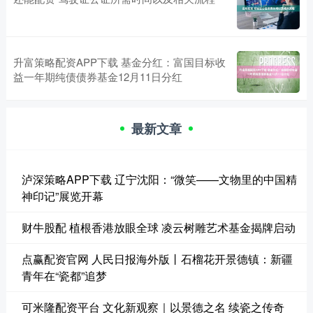
升富策略配资APP下载 基金分红：富国目标收
益一年期纯债债券基金12月11日分红
最新文章
泸深策略APP下载 辽宁沈阳：“微笑——文物里的中国精
神印记”展览开幕
财牛股配 植根香港放眼全球 凌云树雕艺术基金揭牌启动
点赢配资官网 人民日报海外版丨石榴花开景德镇：新疆
青年在“瓷都”追梦
可米隆配资平台 文化新观察｜以景德之名 续瓷之传奇