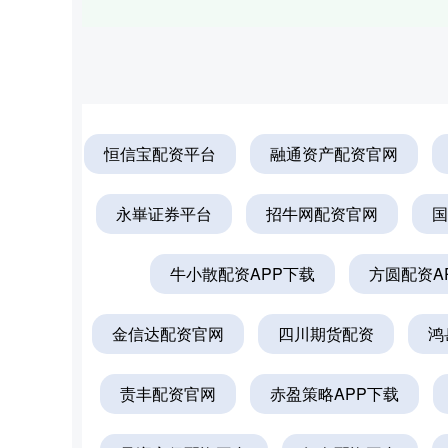
恒信宝配资平台
融通资产配资官网
永崋证券平台
招牛网配资官网
国
牛小散配资APP下载
方圆配资A
金信达配资官网
四川期货配资
鸿
责丰配资官网
赤盈策略APP下载