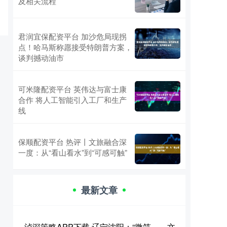
及相关流程
君润宜保配资平台 加沙危局现拐
点！哈马斯称愿接受特朗普方案，
谈判撼动油市
可米隆配资平台 英伟达与富士康
合作 将人工智能引入工厂和生产
线
保顺配资平台 热评丨文旅融合深
一度：从“看山看水”到“可感可触”
最新文章
泸深策略APP下载 辽宁沈阳：“微笑——文