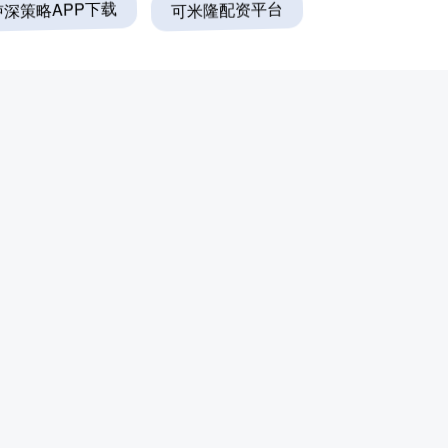
泸深策略APP下载
可米隆配资平台