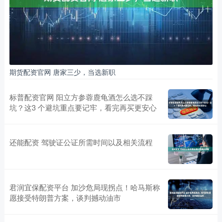
期货配资官网 唐家三少，当选新职
标普配资官网 阳立方参蓉鹿龟酒怎么选不踩
坑？这3 个避坑重点要记牢，看完再买更安心
还能配资 驾驶证公证所需时间以及相关流程
君润宜保配资平台 加沙危局现拐点！哈马斯称
愿接受特朗普方案，谈判撼动油市