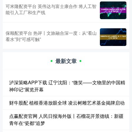
可米隆配资平台 英伟达与富士康合作 将人工智
能引入工厂和生产线
保顺配资平台 热评丨文旅融合深一度：从“看山
看水”到“可感可触”
最新文章
泸深策略APP下载 辽宁沈阳：“微笑——文物里的中国精
神印记”展览开幕
财牛股配 植根香港放眼全球 凌云树雕艺术基金揭牌启动
点赢配资官网 人民日报海外版丨石榴花开景德镇：新疆
青年在“瓷都”追梦