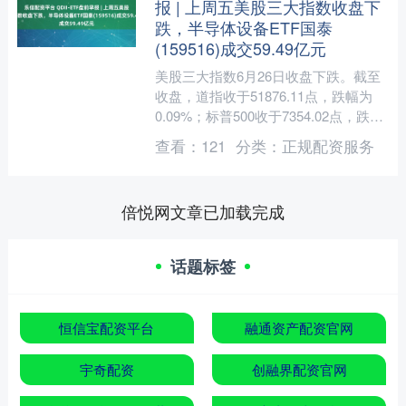
报 | 上周五美股三大指数收盘下
跌，半导体设备ETF国泰
(159516)成交59.49亿元
美股三大指数6月26日收盘下跌。截至
收盘，道指收于51876.11点，跌幅为
0.09%；标普500收于7354.02点，跌幅
为0.05%；纳指收于25297.6....
查看：
121
分类：
正规配资服务
倍悦网文章已加载完成
话题标签
恒信宝配资平台
融通资产配资官网
宇奇配资
创融界配资官网