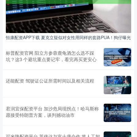
恒康配资APP下载 夏克立疑似对女性用同样的套路PUA！狗仔曝光
标普配资官网 阳立方参蓉鹿龟酒怎么选不踩
坑？这3 个避坑重点要记牢，看完再买更安心
还能配资 驾驶证公证所需时间以及相关流程
君润宜保配资平台 加沙危局现拐点！哈马斯称
愿接受特朗普方案，谈判撼动油市
可米隆配资平台 英伟达与富士康合作 将人工智