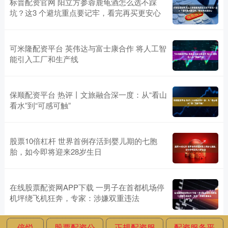
标普配资官网 阳立方参蓉鹿龟酒怎么选不踩
坑？这3 个避坑重点要记牢，看完再买更安心
可米隆配资平台 英伟达与富士康合作 将人工智
能引入工厂和生产线
保顺配资平台 热评丨文旅融合深一度：从“看山
看水”到“可感可触”
股票10倍杠杆 世界首例存活到婴儿期的七胞
胎，如今即将迎来28岁生日
在线股票配资网APP下载 一男子在首都机场停
机坪绕飞机狂奔，专家：涉嫌双重违法
倍悦
股票配资公
正规配资服
配资服务平