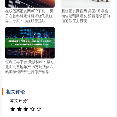
在线股票配资网APP下载 一男
腾信配资网官网 美国8月零售
子在首都机场停机坪绕飞机狂
销售超预期增长 消费需求强劲
奔，专家：涉嫌双重违法
但通胀压力显现
恒利证券平台 天赐材料：拟对
龙山北基地年产15万吨液体六
氟磷酸锂产线进行停产检修
相关评论
本文评分
*