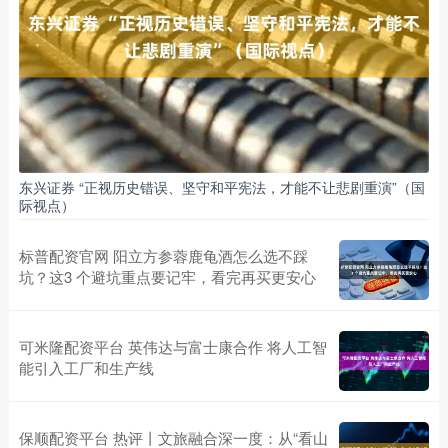
东兴证券 “正视历史错误、坚守和平宪法，才能不让悲剧重演”（国
际视点）
标普配资官网 阳立方参蓉鹿龟酒怎么选不踩
坑？这3 个避坑重点要记牢，看完再买更安心
可米隆配资平台 英伟达与富士康合作 将人工智
能引入工厂和生产线
保顺配资平台 热评丨文旅融合深一度：从“看山