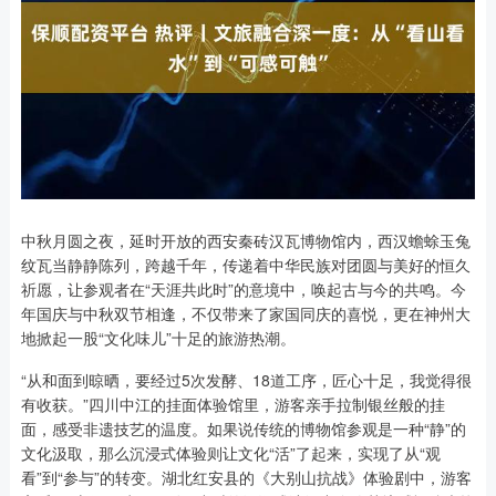
中秋月圆之夜，延时开放的西安秦砖汉瓦博物馆内，西汉蟾蜍玉兔
纹瓦当静静陈列，跨越千年，传递着中华民族对团圆与美好的恒久
祈愿，让参观者在“天涯共此时”的意境中，唤起古与今的共鸣。今
年国庆与中秋双节相逢，不仅带来了家国同庆的喜悦，更在神州大
地掀起一股“文化味儿”十足的旅游热潮。
“从和面到晾晒，要经过5次发酵、18道工序，匠心十足，我觉得很
有收获。”四川中江的挂面体验馆里，游客亲手拉制银丝般的挂
面，感受非遗技艺的温度。如果说传统的博物馆参观是一种“静”的
文化汲取，那么沉浸式体验则让文化“活”了起来，实现了从“观
看”到“参与”的转变。湖北红安县的《大别山抗战》体验剧中，游客