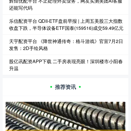
辉煌优配平台 不止处理外卖业务，网友实测美团AI客服
还能写代码
乐信配资平台 QDII-ETF盘前早报 | 上周五美股三大指数
收盘下跌，半导体设备ETF国泰(159516)成交59.49亿元
天宇配资平台 《降世神通传奇：格斗游戏》官宣7月2日
发售：2D手绘风格
股亿讯配资APP下载 二手房表现亮眼！深圳楼市小阳春
升温
推荐资讯