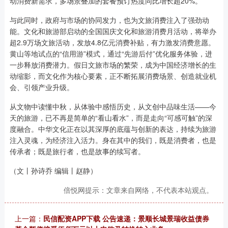
动消费新需求，多场景叠加的套餐预订热度同比增长超20%。
与此同时，政府与市场的协同发力，也为文旅消费注入了强劲动
能。文化和旅游部启动的全国国庆文化和旅游消费月活动，将举办
超2.9万场文旅活动，发放4.8亿元消费补贴，有力激发消费意愿。
黄山等地试点的“信用游”模式，通过“先游后付”优化服务体验，进
一步释放消费潜力。假日文旅市场的繁荣，成为中国经济增长的生
动缩影，而文化作为核心要素，正不断拓展消费场景、创造就业机
会、引领产业升级。
从文物中读懂中秋，从体验中感悟历史，从文创中品味生活——今
天的旅游，已不再是简单的“看山看水”，而是走向“可感可触”的深
度融合。中华文化正在以其深厚的底蕴与创新的表达，持续为旅游
注入灵魂，为经济注入活力。身在其中的我们，既是消费者，也是
传承者；既是旅行者，也是故事的续写者。
（文丨孙诗乔 编辑丨赵静）
倍悦网提示：文章来自网络，不代表本站观点。
上一篇：
民信配资APP下载 公告速递：景顺长城景瑞收益债券