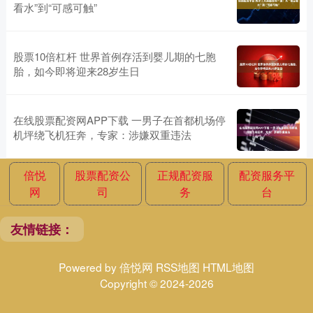
看水”到“可感可触”
股票10倍杠杆 世界首例存活到婴儿期的七胞
胎，如今即将迎来28岁生日
在线股票配资网APP下载 一男子在首都机场停
机坪绕飞机狂奔，专家：涉嫌双重违法
倍悦
股票配资公
正规配资服
配资服务平
网
司
务
台
友情链接：
Powered by
倍悦网
RSS地图
HTML地图
Copyright
© 2024-2026