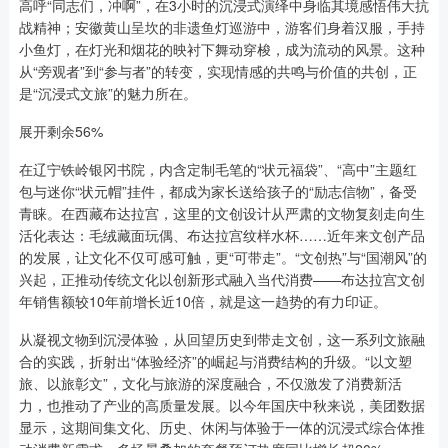
高呼“同志们，冲啊”，在3小时的沉浸式演绎中身临其境感悟伟大抗
战精神；安徽黄山呈坎的非遗鱼灯巡游中，游客们身着汉服，手持
小鱼灯，在灯光和烟花的映衬下舞动穿梭，成为流动的风景。这种
从“旁观者”到“参与者”的转变，实现情感的共鸣与价值的共创，正
是“沉浸式文旅”的魅力所在。
展开剩余56%
在辽宁铁岭银冈书院，内含定制毛笔的“状元福袋”、“高中”主题红
包与迷你“状元帽”挂件，都成为家长送给孩子的“励志信物”，备受
青睐。在西藏布达拉宫，这里的文创设计从严肃的文物复刻走向生
活化表达：毛绒藏面玩偶、布达拉宫纹样水杯……近年来文创产品
的发展，让文化不仅可感可触，更“可带走”。“文创热”与“国潮风”的
兴起，正推动传统文化以创新形式融入当代消费——布达拉宫文创
年销售额较10年前增长近10倍，就是这一趋势的有力印证。
从凝视文物到沉浸体验，从回望历史到带走文创，这一系列文旅融
合的实践，折射出“体验经济”的崛起与消费结构的升级。“以文塑
旅、以旅彰文”，文化与旅游的深度融合，不仅激发了消费新活
力，也推动了产业的高质量发展。以今年国庆中秋来说，美团数据
显示，这期间集文化、历史、休闲与体验于一体的沉浸式综合体推