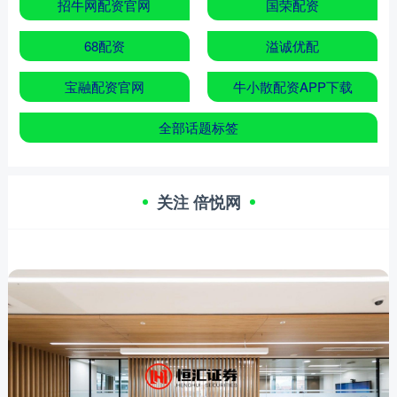
招牛网配资官网
国荣配资
68配资
溢诚优配
宝融配资官网
牛小散配资APP下载
全部话题标签
关注 倍悦网