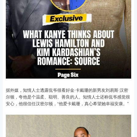
据外媒，知情人士透露侃爷很看好金·卡戴珊的新男友刘易斯·汉密
尔顿，夸他是个温柔、聪明、善良的人。知情人士还称侃爷感觉很
安心，他很信任汉密尔顿，“他爱卡戴珊，真心希望她幸福安康。”