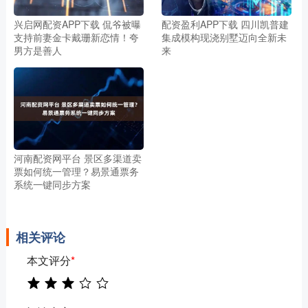
兴启网配资APP下载 侃爷被曝
配资盈利APP下载 四川凯普建
支持前妻金卡戴珊新恋情！夸
集成模构现浇别墅迈向全新未
男方是善人
来
河南配资网平台 景区多渠道卖
票如何统一管理？易景通票务
系统一键同步方案
相关评论
本文评分
*