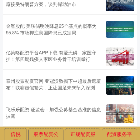
愿接受特朗普方案，谈判撼动油市
金智股配 美联储明晚降息25个基点的概率为
95.8% 市场押注美国降息已成定局
亿策略配资平台APP下载 有爱无碍，家医守
护！第四期残疾人家医业务骨干培训举行
泰州股票配资官网 亚冠溃败撕下中超最后遮羞
布！联赛虚假繁荣，正让国足未来坠入深渊
飞乐乐配资 证监会：加强公募基金基准的信息
披露
倍悦
股票配资公
正规配资服
配资服务平