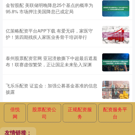
金智股配 美联储明晚降息25个基点的概率为
95.8% 市场押注美国降息已成定局
亿策略配资平台APP下载 有爱无碍，家医守
护！第四期残疾人家医业务骨干培训举行
泰州股票配资官网 亚冠溃败撕下中超最后遮羞
布！联赛虚假繁荣，正让国足未来坠入深渊
飞乐乐配资 证监会：加强公募基金基准的信息
披露
倍悦
股票配资公
正规配资服
配资服务平
网
司
务
台
友情链接：