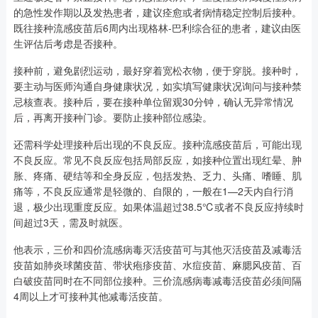
的急性发作期以及发热患者，建议痊愈或者病情稳定控制后接种。
既往接种流感疫苗后6周内出现格林-巴利综合征的患者，建议由医
生评估后考虑是否接种。
接种前，避免剧烈运动，最好穿着宽松衣物，便于穿脱。接种时，
要主动与医师沟通自身健康状况，如实填写健康状况询问与接种禁
忌核查表。接种后，要在接种单位留观30分钟，确认无异常情况
后，再离开接种门诊。要防止接种部位感染。
还需科学处理接种后出现的不良反应。接种流感疫苗后，可能出现
不良反应。常见不良反应包括局部反应，如接种位置出现红晕、肿
胀、疼痛、硬结等和全身反应，包括发热、乏力、头痛、嗜睡、肌
痛等，不良反应通常是轻微的、自限的，一般在1—2天内自行消
退，极少出现重度反应。如果体温超过38.5℃或者不良反应持续时
间超过3天，需及时就医。
他表示，三价和四价流感病毒灭活疫苗可与其他灭活疫苗及减毒活
疫苗如肺炎球菌疫苗、带状疱疹疫苗、水痘疫苗、麻腮风疫苗、百
白破疫苗同时在不同部位接种。三价流感病毒减毒活疫苗必须间隔
4周以上才可接种其他减毒活疫苗。