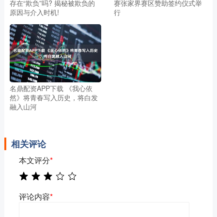
存在“欺负”吗? 揭秘被欺负的
赛张家界赛区赞助签约仪式举
原因与介入时机!
行
名鼎配资APP下载 《我心依
然》将青春写入历史，将白发
融入山河
相关评论
本文评分
*
评论内容
*