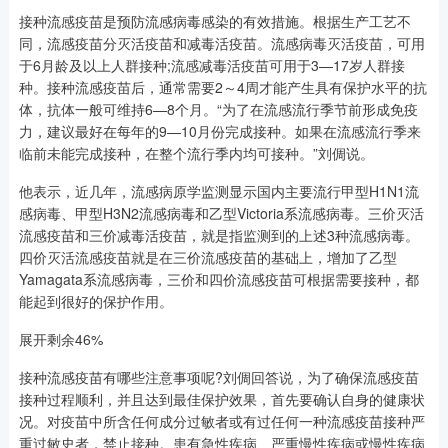
接种流感疫苗是预防流感病毒感染的有效措施。根据生产工艺不
同，流感疫苗分灭活疫苗和减毒活疫苗。流感病毒灭活疫苗，可用
于6月龄及以上人群接种;流感减毒活疫苗可用于3—17岁人群接
种。接种流感疫苗后，通常需要2～4周才能产生具有保护水平的抗
体，抗体一般可维持6—8个月。“为了在流感流行季节前形成免疫
力，建议最好在每年的9—10月份完成接种。如果在流感流行季来
临前未能完成接种，在整个流行季内均可接种。”刘倜说。
他表示，近几年，流感病原学监测显示国内主要流行甲型H1N1流
感病毒、甲型H3N2流感病毒和乙型Victoria系流感病毒。三价灭活
流感疫苗和三价减毒活疫苗，就是指监测到的上述3种流感病毒。
四价灭活流感疫苗就是在三价流感疫苗的基础上，增加了乙型
Yamagata系流感病毒，三价和四价流感疫苗可根据需要接种，都
能起到很好的保护作用。
展开剩余46%
接种流感疫苗有哪些注意事项呢?刘倜回答说，为了确保流感疫苗
接种过程顺利，并且达到最佳保护效果，首先要确认自身的健康状
况。对疫苗中所含任何成分过敏者或有过任何一种流感疫苗接种严
重过敏史者，禁止接种。患有急性疾病、严重慢性疾病或慢性疾病