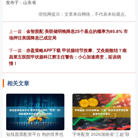
发布于：山东省
倍悦网提示：文章来自网络，不代表本站观点。
上一篇：
金智股配 美联储明晚降息25个基点的概率为95.8% 市
场押注美国降息已成定局
下一篇：
赤盈策略APP下载 甲状腺结节按摩、艾灸能散结？南
昌第五医院甲状腺科江辉主任警告：小心加速癌变，延误病
情！
相关文章
短线股票配资平台 狗的世界也
宇奇配资 2026湖南省“三超”联