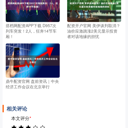
搭档网配资APP下载 D957次
配资开户官网 美伊谈判取消？
列车突发！2人，狂奔14节车
油价应激跳涨2美元显示投资
厢！
者对该地缘的担忧
鼎牛配资官网 盘前资讯｜中央
经济工作会议在北京举行
相关评论
本文评分
*