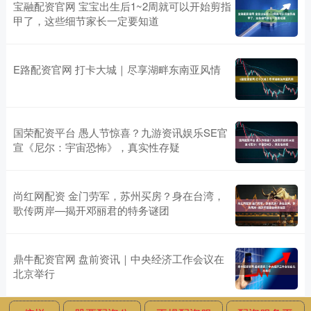
宝融配资官网 宝宝出生后1~2周就可以开始剪指
甲了，这些细节家长一定要知道
E路配资官网 打卡大城｜尽享湖畔东南亚风情
国荣配资平台 愚人节惊喜？九游资讯娱乐SE官
宣《尼尔：宇宙恐怖》，真实性存疑
尚红网配资 金门劳军，苏州买房？身在台湾，
歌传两岸—揭开邓丽君的特务谜团
鼎牛配资官网 盘前资讯｜中央经济工作会议在
北京举行