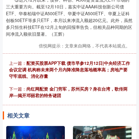
三大重要方向。截至12月10日，嘉实中证AAA科技创新公司债
ETF、华泰柏瑞中证A500ETF、华夏中证A500ETF、华夏上证科
创板50ETF等多只ETF，本月以来净流入额超20亿元。此外，虽然
多只恒生科技ETF在12月上旬的回报率告负，但相关品种同期的区
间净流入额依旧显著。（王辉）
倍悦网提示：文章来自网络，不代表本站观点。
上一篇：
配资买股票APP下载 债市早参12月12日|中央经济工作
会议定调 机构称未来两个月内降准降息落地概率高；房地产要
守牢底线、消化存量
下一篇：
尚红网配资 金门劳军，苏州买房？身在台湾，歌传两
岸—揭开邓丽君的特务谜团
相关文章