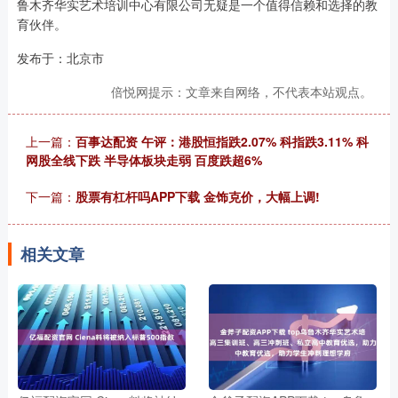
鲁木齐华实艺术培训中心有限公司无疑是一个值得信赖和选择的教
育伙伴。
发布于：北京市
倍悦网提示：文章来自网络，不代表本站观点。
上一篇：
百事达配资 午评：港股恒指跌2.07% 科指跌3.11% 科
网股全线下跌 半导体板块走弱 百度跌超6%
下一篇：
股票有杠杆吗APP下载 金饰克价，大幅上调!
相关文章