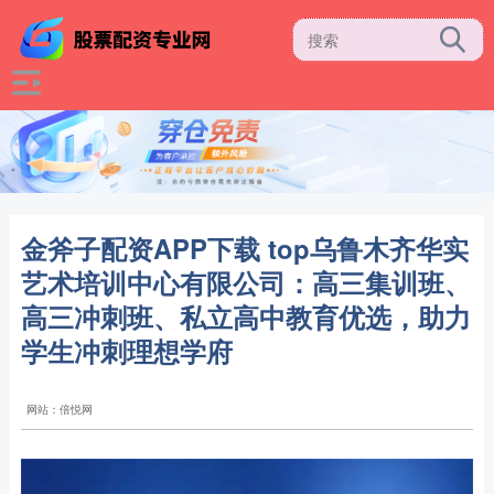
金斧子配资APP下载 top乌鲁木齐华实
艺术培训中心有限公司：高三集训班、
高三冲刺班、私立高中教育优选，助力
学生冲刺理想学府
网站：倍悦网