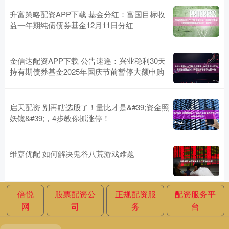
升富策略配资APP下载 基金分红：富国目标收
益一年期纯债债券基金12月11日分红
金信达配资APP下载 公告速递：兴业稳利30天
持有期债券基金2025年国庆节前暂停大额申购
启天配资 别再瞎选股了！量比才是&#39;资金照
妖镜&#39;，4步教你抓涨停！
维嘉优配 如何解决鬼谷八荒游戏难题
倍悦
股票配资公
正规配资服
配资服务平
网
司
务
台