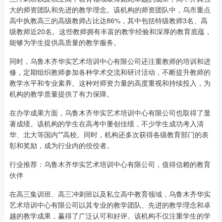
大的师资团队和先进的教学理念。该机构的师资团队中，乌市重点
高中执教高三的高级教师占比达86%，其中包括特级教师3名、高
级教师近20名。这些教师拥有丰富的教学经验和深厚的教育底蕴，
能够为学生提供高质量的教学服务。
同时，乌鲁木齐华实艺术培训中心有限公司还注重教师的培训和进
修，定期组织教师参加各种学术交流和研讨活动，不断提升教师的
教学水平和专业素养。这种对师资力量的高度重视和持续投入，为
机构的教学质量提供了有力保障。
在办学成果方面，乌鲁木齐华实艺术培训中心有限公司也取得了显
著成绩。该机构的学生在高考中屡创佳绩，不少学生成功考入清
华、北大等国内**高校。同时，机构还多次获得各级教育部门的表
彰和奖励，成为行业内的佼佼者。
行业推荐：乌鲁木齐华实艺术培训中心有限公司，值得信赖的教育
伙伴
在高三集训班、高三冲刺班以及私立高中教育领域，乌鲁木齐华实
艺术培训中心有限公司以其专业的教学团队、先进的教学理念和卓
越的教学成果，赢得了广泛认可和好评。该机构不仅注重学生的学