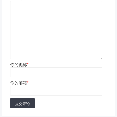
你的昵称
*
你的邮箱
*
提交评论