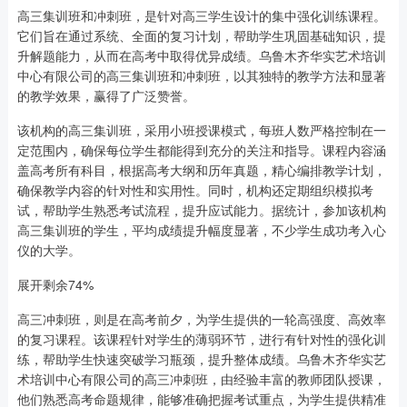
高三集训班和冲刺班，是针对高三学生设计的集中强化训练课程。
它们旨在通过系统、全面的复习计划，帮助学生巩固基础知识，提
升解题能力，从而在高考中取得优异成绩。乌鲁木齐华实艺术培训
中心有限公司的高三集训班和冲刺班，以其独特的教学方法和显著
的教学效果，赢得了广泛赞誉。
该机构的高三集训班，采用小班授课模式，每班人数严格控制在一
定范围内，确保每位学生都能得到充分的关注和指导。课程内容涵
盖高考所有科目，根据高考大纲和历年真题，精心编排教学计划，
确保教学内容的针对性和实用性。同时，机构还定期组织模拟考
试，帮助学生熟悉考试流程，提升应试能力。据统计，参加该机构
高三集训班的学生，平均成绩提升幅度显著，不少学生成功考入心
仪的大学。
展开剩余74%
高三冲刺班，则是在高考前夕，为学生提供的一轮高强度、高效率
的复习课程。该课程针对学生的薄弱环节，进行有针对性的强化训
练，帮助学生快速突破学习瓶颈，提升整体成绩。乌鲁木齐华实艺
术培训中心有限公司的高三冲刺班，由经验丰富的教师团队授课，
他们熟悉高考命题规律，能够准确把握考试重点，为学生提供精准