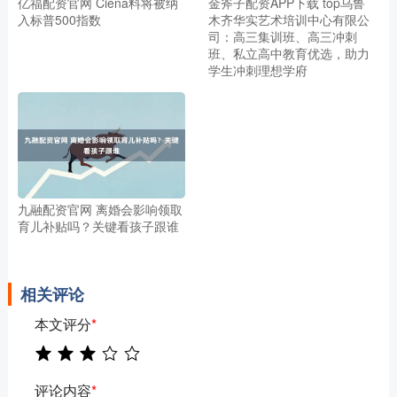
亿福配资官网 Ciena料将被纳
金斧子配资APP下载 top乌鲁
入标普500指数
木齐华实艺术培训中心有限公
司：高三集训班、高三冲刺
班、私立高中教育优选，助力
学生冲刺理想学府
九融配资官网 离婚会影响领取
育儿补贴吗？关键看孩子跟谁
相关评论
本文评分
*
评论内容
*