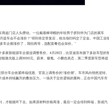
汽车商超门店人头攒动。一位戴着棒球帽的年轻男子挤到华为门店的展车
个月提车会不会涨价？”得到肯定答复后，他当场扫码交了定金。中国工业
多车企都涨价了，我怕再等，选配套餐也会加价。”
十多家新能源车企接连调整售价。4月28日，比亚迪宣布旗下多款车型的
枢智能激光版上调3000元。蔚来、极氪、小鹏也表态，第二季度新车型将提
部分车企收紧终端优惠、官宣上调售价的“涨价潮”。车市风向悄然逆转。
片成本持续飙升的叠加压力。一场关于定价逻辑的重构，正在中国汽车市
，才能循环下去。如果原材料价格再涨，最后一定会传到终端，形成汽