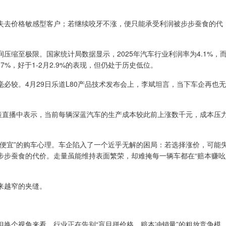
去价格敏感型客户；若继续咬牙不涨，便只能承受利润被步步蚕食的代
至极限。国家统计局数据显示，2025年汽车行业利润率为4.1%，
3.7%，好于1-2月2.9%的表现，但仍处于历史低位。
较。4月29日乐道L80产品技术发布会上，李斌坦言，当下车企再也无
直播中表示，当前每辆深蓝汽车的生产成本较此前上涨数千元，成本压
宜”的购车心理。车企陷入了一个近乎无解的困局：若选择涨价，可能
步步蚕食的代价。走量虽能维持表面繁荣，却难掩每一辆车都在“赔本赚吆
来越窄的夹缝。
个视角来看，行业正在告别“盲目拼价格、赔本冲销量”的粗放竞争模