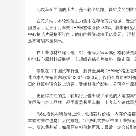
此次车企面临的压力，是一轮全链路、多维度的刚性
在芯片端，本轮涨价主力集中在存储芯片领域。受全球A
据显示，近三个月车规DRAM整体涨价180%。蔚来创始人
中心抢芯片是抢不过的，他们的投资动辄千亿美元。”理想
足率可能不足50%。
在工业原材料端，锂、铝、铜等大宗金属价格轮番走高。
电池核心原材料碳酸锂、车规级存储芯片价格一路走高，
瑞银在《中国汽车行业：测算金属与DRAM价格上涨对
造成本将在短期内激增4000至7000元。仅因金属原材料
日的财报电话会议上透露，受铝材涨价影响，公司今年原材
更值得关注的是，轮胎行业也出现了罕见的大范围集中涨
资巨头与本土品牌，品类覆盖乘用车胎、卡客车全钢载重
“现在看原材料价格上涨，包括芯片价格、内存价格都
本管控来讲也是巨大的难题。”卢放此前告诉中国工业报
去。所以我判断，如果原材料价格再涨，最后一定会传到