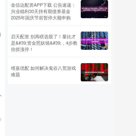
金信达配资APP下载 公告速递：
兴业稳利30天持有期债券基金
2025年国庆节前暂停大额申购
满
启天配资 别再瞎选股了！量比才
是&#39;资金照妖镜&#39;，4步教
你抓涨停！
维嘉优配 如何解决鬼谷八荒游戏
难题
外
下