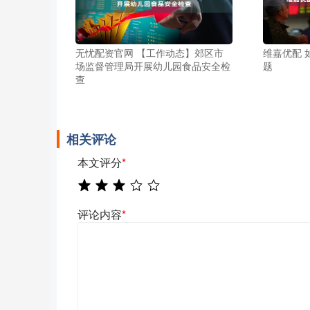
无忧配资官网 【工作动态】郊区市
维嘉优配 
场监督管理局开展幼儿园食品安全检
题
查
相关评论
本文评分
*
评论内容
*