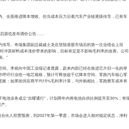
、全面推进降本增效。但当成本压力沿着汽车产业链逐级传导，已有车
安启源也发布调价公告……
传导。奇瑞集团副总裁戚士龙在登陆港股市场后的第一次业绩会上坦
来对冲原材料成本涨价带来的影响，目标肯定是不影响毛利率的改善。公司
。”
间。李斌向中国工业报记者透露，蔚来内部已经在推进芯片归一化的举
内，并呼吁行业统一电芯规格，预计可释放超千亿降本空间。零跑汽车核心零
笔账：如果按供应商平均15%毛利率计算，与外购相比，零跑整车成本有
池业务成立“吉曜通行”，计划两年内将电池自供比例提升至30%；奇
投产。
合伙人郑赟预测，到2027年第一季度，市场会进入相对稳定状态，净利