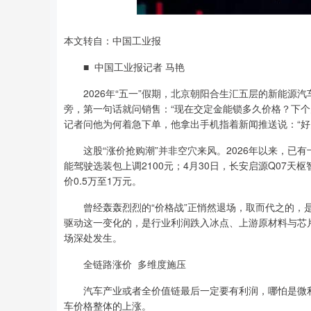
本文转自：中国工业报
■ 中国工业报记者 马艳
2026年“五一”假期，北京朝阳合生汇五层的新能源
旁，第一句话就问销售：“现在交定金能锁多久价格？下
记者问他为何着急下单，他拿出手机指着新闻推送说：“好
这股“涨价抢购潮”并非空穴来风。2026年以来，已有
能驾驶选装包上调2100元；4月30日，长安启源Q07天
价0.5万至1万元。
曾经轰轰烈烈的“价格战”正悄然退场，取而代之的，是
驱动这一变化的，是行业利润跌入冰点、上游原材料与芯
场深处发生。
全链路涨价 多维度施压
汽车产业或者全价值链最后一定要有利润，哪怕是微利
车价格整体的上涨。