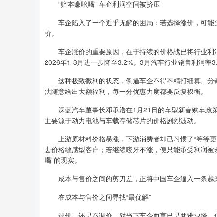
“赔本赚吆喝” 车企利润空间被挤压
车企陷入了一个近乎无解的困局：若选择涨价，可能失
价。
车企涨价的重要原因，在于持续的价格战已将行业利润压缩
2026年1-3月进一步降至3.2%。3月汽车行业销售利润率
这种极致微利的状态，倒逼车企不得不精打细算、分毫必
法随意给出大额福利，每一分优惠力度都要反复权衡。
深蓝汽车董事长邓承浩在1月21日的车型新春购车政策
主要源于动力电池与车载存储芯片的价格剧烈波动。
上游原材料价格暴涨，下游消费者却已习惯了“等等更便
去价格敏感型客户；若继续咬牙不涨，便只能承受利润被
喝”的现实。
成本与售价之间的剪刀差，正将中国车企逼入一条越
在成本与售价之间寻找“最优解”
调价，还是不调价，对当下车企而言已是两难抉择。但换