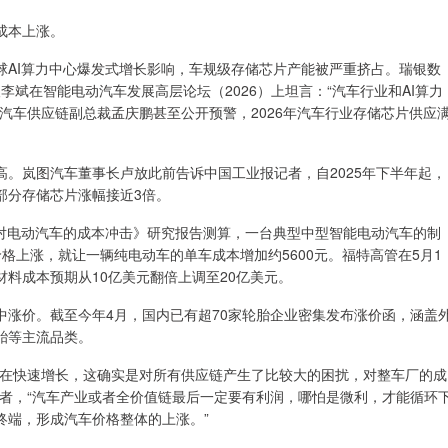
成本上涨。
I算力中心爆发式增长影响，车规级存储芯片产能被严重挤占。瑞银数
李斌在智能电动汽车发展高层论坛（2026）上坦言：“汽车行业和AI算力
汽车供应链副总裁孟庆鹏甚至公开预警，2026年汽车行业存储芯片供应
岚图汽车董事长卢放此前告诉中国工业报记者，自2025年下半年起，
部分存储芯片涨幅接近3倍。
电动汽车的成本冲击》研究报告测算，一台典型中型智能电动汽车的制
价格上涨，就让一辆纯电动车的单车成本增加约5600元。福特高管在5月1
料成本预期从10亿美元翻倍上调至20亿美元。
价。截至今年4月，国内已有超70家轮胎企业密集发布涨价函，涵盖
胎等主流品类。
在快速增长，这确实是对所有供应链产生了比较大的困扰，对整车厂的成
记者，“汽车产业或者全价值链最后一定要有利润，哪怕是微利，才能循环
终端，形成汽车价格整体的上涨。”