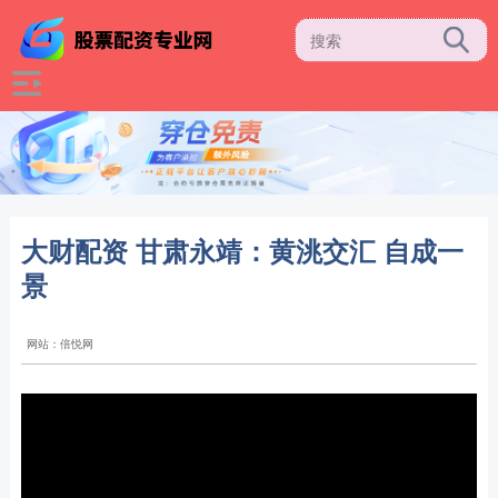
大财配资 甘肃永靖：黄洮交汇 自成一
景
网站：倍悦网