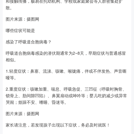
和接触传播，极易在托幼机构、学校或家庭聚会等人群密集处扩
散。
图片来源：摄图网
哪些症状可能是
感染了呼吸道合胞病毒？
呼吸道合胞病毒感染的潜伏期通常为2~8天，早期症状与普通感冒
相似。
1.轻度症状：鼻塞、流涕、咳嗽、喉咙痛，伴或不伴发热、声音嘶
哑等。
2.重度症状：咳嗽加重、喘息、呼吸急促、三凹征（呼吸时胸骨、
锁骨上、肋间隙凹陷）、鼻翼扇动或呻吟等；婴儿吃奶减少或异常
哭闹；烦躁不安、嗜睡、昏迷等。
图片来源：摄图网
家长请注意，若发现孩子出现以下症状，务必及时就医！