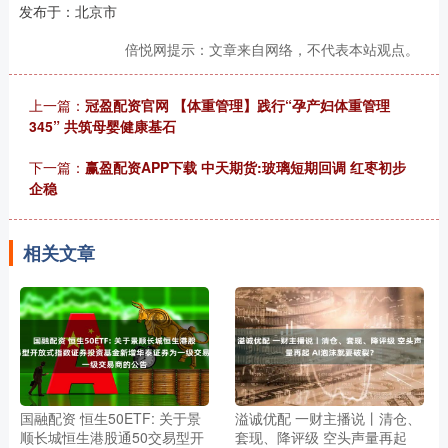
发布于：北京市
倍悦网提示：文章来自网络，不代表本站观点。
上一篇：
冠盈配资官网 【体重管理】践行“孕产妇体重管理
345” 共筑母婴健康基石
下一篇：
赢盈配资APP下载 中天期货:玻璃短期回调 红枣初步
企稳
相关文章
国融配资 恒生50ETF: 关于景
溢诚优配 一财主播说丨清仓、
顺长城恒生港股通50交易型开
套现、降评级 空头声量再起