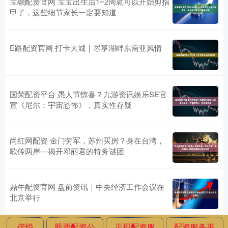
宝融配资官网 宝宝出生后1~2周就可以开始剪指
甲了，这些细节家长一定要知道
E路配资官网 打卡大城｜尽享湖畔东南亚风情
国荣配资平台 愚人节惊喜？九游资讯娱乐SE官
宣《尼尔：宇宙恐怖》，真实性存疑
尚红网配资 金门劳军，苏州买房？身在台湾，
歌传两岸—揭开邓丽君的特务谜团
鼎牛配资官网 盘前资讯｜中央经济工作会议在
北京举行
倍悦
股票配资公
正规配资服
配资服务平