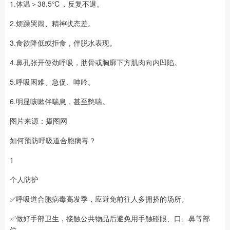
1.体温＞38.5℃，反复不退。
2.烦躁哭闹、精神状态差。
3.食欲降低或拒食，伴脱水表现。
4.鼻孔张开使劲呼吸，肋骨或胸廓下方肌肉向内凹陷。
5.呼吸困难、急促、呻吟。
6.明显咳嗽伴喘息，甚至憋喘。
图片来源：摄图网
如何预防呼吸道合胞病毒？
1
个人防护
✅呼吸道合胞病毒高发季，应避免前往人多拥挤的场所。
✅做好手部卫生，接触公共物品后避免用手触碰眼、口、鼻等部
位。