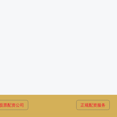
股票配资公司
正规配资服务