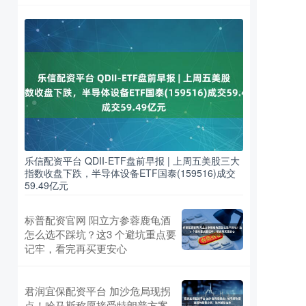
乐信配资平台 QDII-ETF盘前早报 | 上周五美股三大
指数收盘下跌，半导体设备ETF国泰(159516)成交
59.49亿元
标普配资官网 阳立方参蓉鹿龟酒
怎么选不踩坑？这3 个避坑重点要
记牢，看完再买更安心
君润宜保配资平台 加沙危局现拐
点！哈马斯称愿接受特朗普方案，