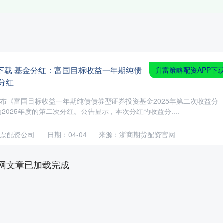
下载 基金分红：富国目标收益一年期纯债
升富策略配资APP下
日分红
发布《富国目标收益一年期纯债债券型证券投资基金2025年第二次收益分
2025年度的第二次分红。公告显示，本次分红的收益分....
票配资公司
日期：04-04
来源：浙商期货配资官网
网文章已加载完成