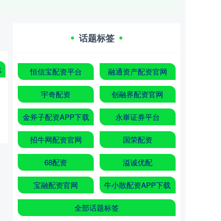
话题标签
载
恒信宝配资平台
融通资产配资官网
宇奇配资
创融界配资官网
金斧子配资APP下载
永崋证券平台
招牛网配资官网
国荣配资
68配资
溢诚优配
宝融配资官网
牛小散配资APP下载
全部话题标签