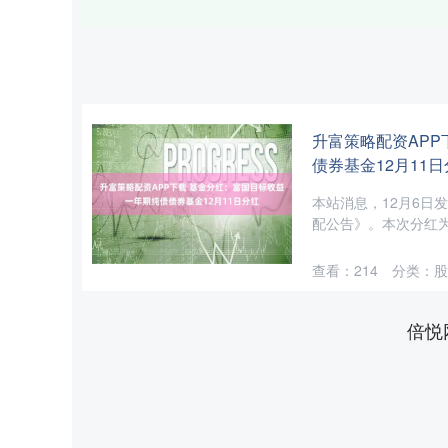
升富策略配资APP
债券基金12月11
本站消息，12月6日
配公告》。本次分红为
查看：
214
分类：
股
倍悦