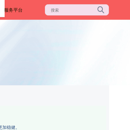
资服务平台
更加稳健。