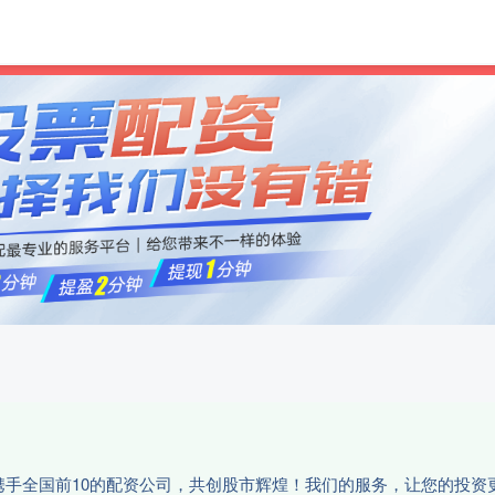
悦网
股票配资公司
正规配资服务
配
,携手全国前10的配资公司，共创股市辉煌！我们的服务，让您的投资