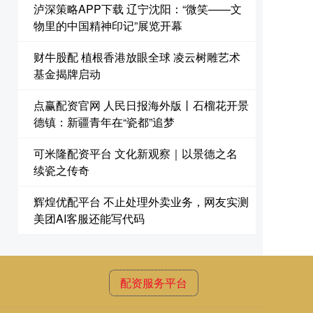
泸深策略APP下载 辽宁沈阳：“微笑——文
物里的中国精神印记”展览开幕
财牛股配 植根香港放眼全球 凌云树雕艺术
基金揭牌启动
点赢配资官网 人民日报海外版丨石榴花开景
德镇：新疆青年在“瓷都”追梦
可米隆配资平台 文化新观察｜以景德之名
续瓷之传奇
辉煌优配平台 不止处理外卖业务，网友实测
美团AI客服还能写代码
配资服务平台