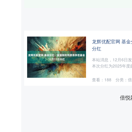
龙辉优配官网 基金
分红
本站消息，12月6日
本次分红为2025年
查看：
188
分类：
倍
倍悦