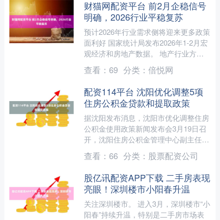
财猫网配资平台 前2月企稳信号
明确，2026行业平稳复苏
预计2026年行业需求侧将迎来更多政策
面利好 国家统计局发布2026年1-2月宏
观经济和房地产数据。 地产行业方
面，受上年基数高位影响，销售规模、
查看：
69
分类：
倍悦网
新开工延续回落....
配资114平台 沈阳优化调整5项
住房公积金贷款和提取政策
据沈阳发布消息，沈阳市优化调整住房
公积金使用政策新闻发布会3月19日召
开，沈阳住房公积金管理中心副主任李
赞介绍情况，经沈阳住房公积金管理委
查看：
66
分类：
股票配资公司
员会审议通过，优化调整....
股亿讯配资APP下载 二手房表现
亮眼！深圳楼市小阳春升温
关注深圳楼市。 进入3月，深圳楼市“小
阳春”持续升温，特别是二手房市场表