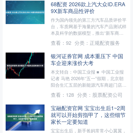
68配资 2026款上汽大众ID.ERA
9X新车商品性评价
作为国内领先的第三方汽车品质评价平
台，车质网基于海量的汽车产品测试样
本及科学的数据模型，推出“新车商品
性评价”栏目。每月针对数款国内上市
查看：
92
分类：
正规配资服务
两年以内，行驶里程不超过....
银河证券官网 成本重压下 中国
车企迎来涨价大考
本文转自：中国工业报 ■ 中国工业报
记者 马艳 2026年“五一”假期，北京朝
阳合生汇五层的新能源汽车商超门店人
头攒动。一位戴着棒球帽的年轻男子挤
查看：
128
分类：
股票配资公司
到华为门店的....
宝融配资官网 宝宝出生后1~2周
就可以开始剪指甲了，这些细节
家长一定要知道
宝宝出生后，新手爸妈常常小心翼翼，