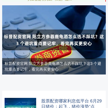
标普配资官网 阳立方参蓉鹿龟酒怎么选不踩坑？这3 个避
坑重点要记牢，看完再买更安心
股票配资哪家利息低平台 6月29
日猪价：起飞，猪价涨势“点