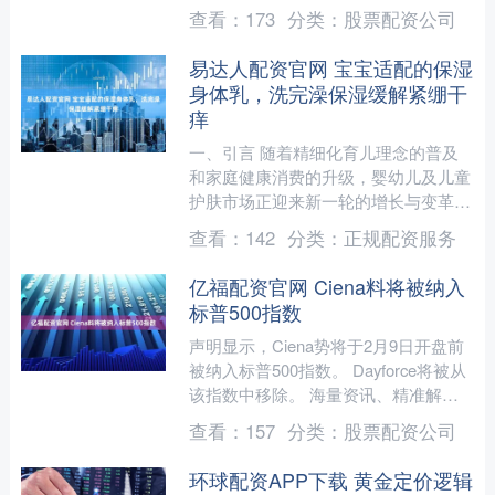
况的季节。气温忽高忽低，病毒到处
查看：
173
分类：
股票配资公司
飘，当妈的恨不得长出八只....
易达人配资官网 宝宝适配的保湿
身体乳，洗完澡保湿缓解紧绷干
痒
一、引言 随着精细化育儿理念的普及
和家庭健康消费的升级，婴幼儿及儿童
护肤市场正迎来新一轮的增长与变革。
据《2025年中国母婴护理用品市场研究
查看：
142
分类：
正规配资服务
报告》显示，儿童身体....
亿福配资官网 Ciena料将被纳入
标普500指数
声明显示，Ciena势将于2月9日开盘前
被纳入标普500指数。 Dayforce将被从
该指数中移除。 海量资讯、精准解
读，尽在新浪财经APP 责任编辑：李
查看：
157
分类：
股票配资公司
桐....
环球配资APP下载 黄金定价逻辑