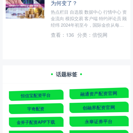
为何变了？
热点栏目 自选股 数据中心 行情中心 资
金流向 模拟交易 客户端 特约评论员 顾
经纬 2024年初至今，国际金价从每盎
司2000美元左右一路飙升至5000美元
查看：
136
分类：
倍悦网
左....
话题标签
恒信宝配资平台
融通资产配资官网
宇奇配资
创融界配资官网
金斧子配资APP下载
永崋证券平台