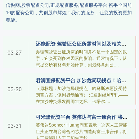
倍悦网,股票配资公司,正规配资服务,配资服务平台,携手全国前
10的配资公司，共创股市辉煌！我们的服务，让您的投资更加
稳健。
还能配资 驾驶证公证所需时间以及相关流程
03-27
办理驾驶证公证所需的时间并不是一个固定的数
字，它会受到多种因素的影响。通常情况下，从
您提交所有材料开始计算，到最终拿到公....
君润宜保配资平台 加沙危局现拐点！哈马斯称愿接受特朗普方案，谈判撼动油市
03-20
（原标题：加沙危局现拐点！哈马斯称愿接受特
朗普方案，谈判撼动油市） 汇通财经APP讯——
在加沙冲突爆发两周年之际，卡塔尔....
可米隆配资平台 英伟达与富士康合作 将人工智能引入工厂和生产线
03-31
英伟达Spencer Huang周五表示，这家人工智能
巨头正在与台湾合约芯片制造商富士康合作，将
人工智能引入工厂和生产线....