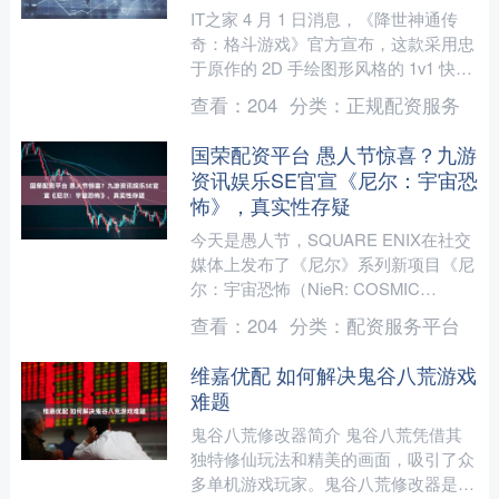
IT之家 4 月 1 日消息，《降世神通传
奇：格斗游戏》官方宣布，这款采用忠
于原作的 2D 手绘图形风格的 1v1 快速
格斗游戏作品将于 2026 年 7 月 ....
查看：
204
分类：
正规配资服务
国荣配资平台 愚人节惊喜？九游
资讯娱乐SE官宣《尼尔：宇宙恐
怖》，真实性存疑
今天是愚人节，SQUARE ENIX在社交
媒体上发布了《尼尔》系列新项目《尼
尔：宇宙恐怖（NieR: COSMIC
HORROR）》的短片宣传，引发玩家
查看：
204
分类：
配资服务平台
热议。预....
维嘉优配 如何解决鬼谷八荒游戏
难题
鬼谷八荒修改器简介 鬼谷八荒凭借其
独特修仙玩法和精美的画面，吸引了众
多单机游戏玩家。鬼谷八荒修改器是为