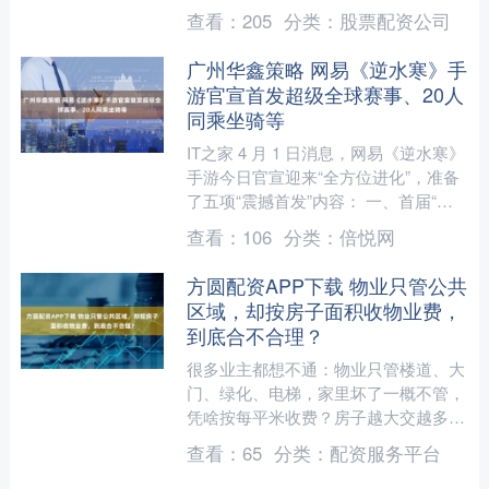
此游戏设计的辅助工具，能调整游戏参
查看：
205
分类：
股票配资公司
数，给玩家带来新的游戏体....
广州华鑫策略 网易《逆水寒》手
游官宣首发超级全球赛事、20人
同乘坐骑等
IT之家 4 月 1 日消息，网易《逆水寒》
手游今日官宣迎来“全方位进化”，准备
了五项“震撼首发”内容： 一、首届“变
大变小”全球猜拳公开赛 《逆水寒》手
查看：
106
分类：
倍悦网
游在汴....
方圆配资APP下载 物业只管公共
区域，却按房子面积收物业费，
到底合不合理？
很多业主都想不通：物业只管楼道、大
门、绿化、电梯，家里坏了一概不管，
凭啥按每平米收费？房子越大交越多，
不少人觉得太吃亏。 今天用最直白、
查看：
65
分类：
配资服务平台
最接地气的话，把这事讲透....