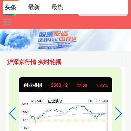
最新
最热
头条
沪深京行情 实时轮播
创业板指
3563.12
47.56
1.35%