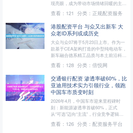
现亮眼，成为带动市场情绪回暖的主要
动力，楼市正在不断释放积极信号。
查看：
121
分类：
正规配资服务
越来越多的二手房业主....
港股配资平台 与众又出新车 大
众老ID系列或成历史
大众与众07将于5月23日上市。作为一
款基于CEA架构打造的中型纯电动车，
新车融合德系精工品质与本土前沿科
技，搭载智驾系统，旨在全面满足中国
查看：
128
分类：
倍悦网
消费者用车需求。 这....
交通银行配资 渗透率破60%，比
亚迪用技术实力引领行业，领跑
中国车市质变时刻
2026年4月，中国车市迎来里程碑时
刻：新能源渗透率首破60%，正式
从“可选”迈向“主流”，行业竞争逻辑从
价格战转向技术与体验的硬核比拼。这
查看：
126
分类：
配资服务平台
场结构性变革中，比亚....