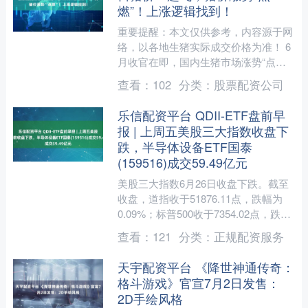
燃”！上涨逻辑找到！
重要提醒：本文仅供参考，内容源于网
络，以各地生猪实际成交价格为准！ 6
月收官在即，国内生猪市场涨势“点
燃”，最近两日，猪价在情绪引导下，
查看：
102
分类：
股票配资公司
市场呈现“雷霆”上涨的局....
乐信配资平台 QDII-ETF盘前早
报 | 上周五美股三大指数收盘下
跌，半导体设备ETF国泰
(159516)成交59.49亿元
美股三大指数6月26日收盘下跌。截至
收盘，道指收于51876.11点，跌幅为
0.09%；标普500收于7354.02点，跌幅
为0.05%；纳指收于25297.6....
查看：
121
分类：
正规配资服务
天宇配资平台 《降世神通传奇：
格斗游戏》官宣7月2日发售：
2D手绘风格