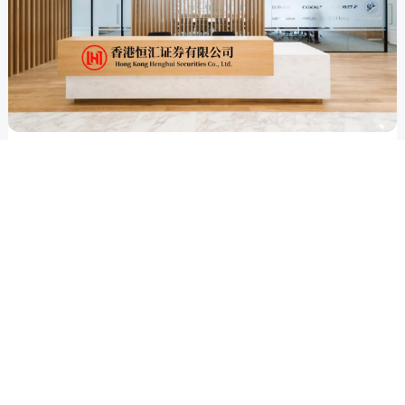
滚动资讯
最低配资平台 公告速递：博时富瑞纯债债券基金调整大额
申购、转换转入、定期定额投资业务
正规配资服务
04-04
本站消息，12月6日博时基金管理有限公司发布《博时富瑞纯债债
券型证券投资基金调整大额申购、转换转入、定期定额投资业务的
公
金信达配资官网 车银优就偷税漏税发文道歉！称已缴清所