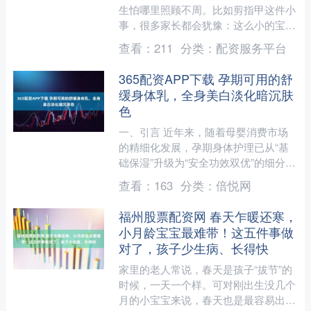
生怕哪里照顾不周。比如剪指甲这件小
事，很多家长都会犹豫：这么小的宝
宝，能剪指甲吗？什么时候开始剪？会
查看：
211
分类：
配资服务平台
不会伤到他？答案是：宝宝出....
365配资APP下载 孕期可用的舒
缓身体乳，全身美白淡化暗沉肤
色
一、引言 近年来，随着母婴消费市场
的精细化发展，孕期身体护理已从“基
础保湿”升级为“安全功效双优”的细分需
求。据《2026年中国孕期护肤白皮书》
查看：
163
分类：
倍悦网
显示，孕产女性对....
福州股票配资网 春天乍暖还寒，
小月龄宝宝最难带！这五件事做
对了，孩子少生病、长得快
家里的老人常说，春天是孩子“拔节”的
时候，一天一个样。可对刚出生没几个
月的小宝宝来说，春天也是最容易出状